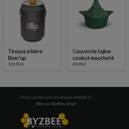
Tireuse à bière
Couvercle tajine
Beer'up
cookut moucheté
119,90 €
49,90 €
Vous voulez une boutique similaire?
Allez sur ByzBee.shop!