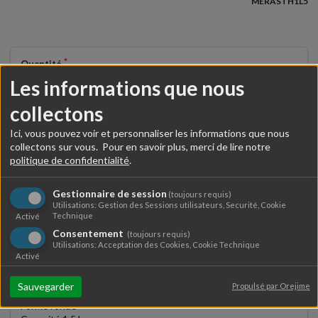
MERASTH1L5
Quantité
Les informations que nous
collectons
Ajouter au panier
Ici, vous pouvez voir et personnaliser les informations que nous
collectons sur vous. Pour en savoir plus, merci de lire notre
politique de confidentialité
.
Gestionnaire de session
(toujours requis)
Détails
Avis (0)
Utilisations: Gestion des Sessions utilisateurs, Securité, Cookie
Technique
Activé
Consentement
(toujours requis)
Verre borosilicate
Utilisations: Acceptation des Cookies, Cookie Technique
Théière à piston
Activé
Large filtre en acier inoxydable
Anse en verre
Sauvegarder
Propulsé par Orejime
Couvercle inox avec bouton plastique noir
Forme ronde