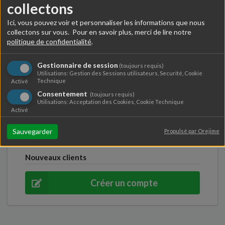
collectons
Si vous possédez déjà un compte, connectez-vous à
l'aide de votre adresse email.
Ici, vous pouvez voir et personnaliser les informations que nous
collectons sur vous. Pour en savoir plus, merci de lire notre
Identifiant
politique de confidentialité
.
Gestionnaire de session
(toujours requis)
Mot de passe
Utilisations: Gestion des Sessions utilisateurs, Securité, Cookie
Technique
Activé
Consentement
(toujours requis)
Utilisations: Acceptation des Cookies, Cookie Technique
Rester connecté
Activé
Connexion
Mot de passe oublié ?
Sauvegarder
Propulsé par Orejime
Nouveaux clients
Créer un compte